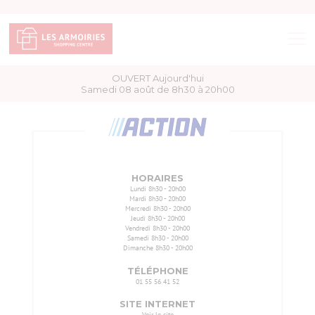
OUVERT Aujourd'hui
BOUTIQUES
Samedi 08 août de 8h30 à 20h00
BONS PLANS
ACCÈS & HORAIRES
HORAIRES
Lundi
8h30 - 20h00
Mardi
8h30 - 20h00
SERVICES
Mercredi
8h30 - 20h00
Jeudi
8h30 - 20h00
Vendredi
8h30 - 20h00
Samedi
8h30 - 20h00
PLAN DU CENTRE
Dimanche
8h30 - 20h00
TÉLÉPHONE
01 55 56 41 52
SITE INTERNET
Voir le site