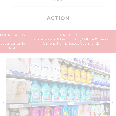
ACTION
LOCALISATION
CATÉGORIE :
:
Mode
Maison & Déco
Sport, Culture & Loisirs
Localiser sur le
Alimentation & Restos Gourmands
plan