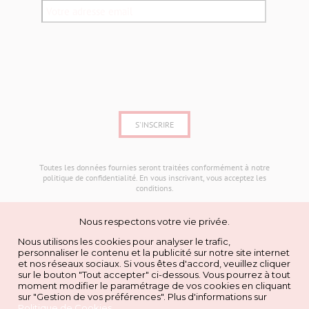
Toutes les données fournies seront traitées conformément à notre
politique de confidentialité
. En vous inscrivant, vous acceptez les
conditions.
Nous respectons votre vie privée.
Nous utilisons les cookies pour analyser le trafic,
personnaliser le contenu et la publicité sur notre site internet
ADRESSE
et nos réseaux sociaux. Si vous êtes d'accord, veuillez cliquer
Les Armoiries Shopping,
sur le bouton "Tout accepter" ci-dessous. Vous pourrez à tout
19 Boulevard Jean Monnet,
moment modifier le paramétrage de vos cookies en cliquant
94360 Bry-sur-Marne
sur "Gestion de vos préférences". Plus d'informations sur
Politique de Cookies