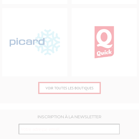
CARD
QUICK
VOIR TOUTES LES BOUTIQUES
INSCRIPTION À LA NEWSLETTER