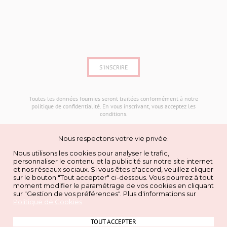
Toutes les données fournies seront traitées conformément à notre
politique de confidentialité
. En vous inscrivant, vous acceptez les
conditions.
Nous respectons votre vie privée.
Nous utilisons les cookies pour analyser le trafic,
personnaliser le contenu et la publicité sur notre site internet
ADRESSE
et nos réseaux sociaux. Si vous êtes d'accord, veuillez cliquer
Les Armoiries Shopping,
sur le bouton "Tout accepter" ci-dessous. Vous pourrez à tout
19 Boulevard Jean Monnet,
moment modifier le paramétrage de vos cookies en cliquant
94360 Bry-sur-Marne
sur "Gestion de vos préférences". Plus d'informations sur
Politique de Cookies
CONTACT
01 44 33 50 30
TOUT ACCEPTER